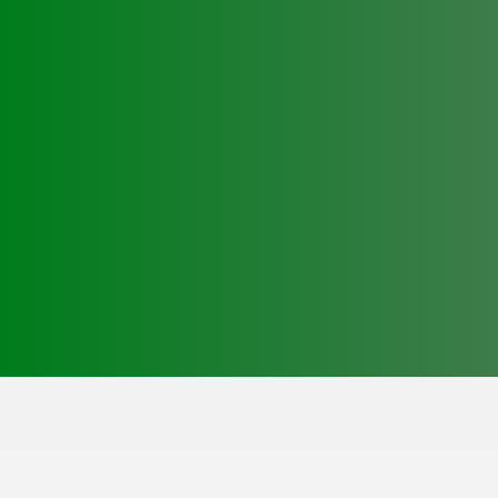
Telefone
+351 967 053 650 (Rede Móvel Nacional)
E-Mail
geral@starlimo.pt
reservas@starlimo.pt