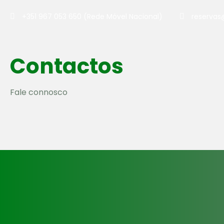
+351 967 053 650 (Rede Móvel Nacional)
reservas
Contactos
Fale connosco
Endereço
Rua 23 Nº6, 1800-325 Lisboa