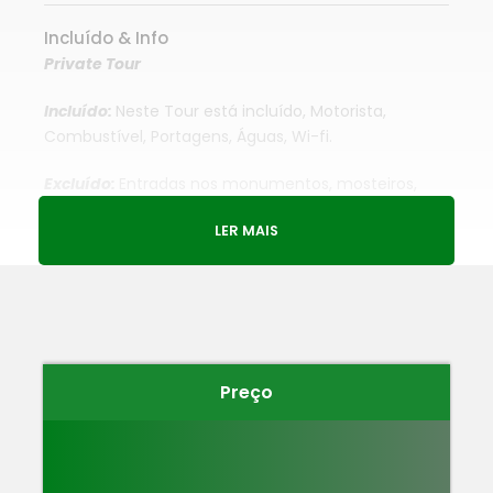
Incluído & Info
Private Tour
Incluído:
Neste Tour está incluído, Motorista,
Combustível, Portagens, Águas, Wi-fi.
Excluído:
Entradas nos monumentos, mosteiros,
igrejas e Almoço.
LER MAIS
Itinerário
Preço
1
Coimbra