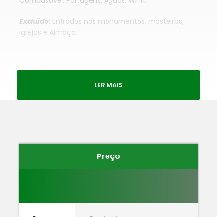
Combustível, Portagens, Águas, Wi-fi.
Excluído:
Entradas nos monumentos, mosteiros,
igrejas e Almoço.
Itinerário
LER MAIS
1
Palácio de Queluz
Preço
O Palácio de Queluz e seus jardins é um dos
melhores exemplos da arquitectura portuguesa de
finais do séc. XVIII.
Mandado construir por Pedro III, marido da rainha D.
Maria I (1734-1816), e utilizado como residência real,
este palácio constitui um dos melhores exemplos