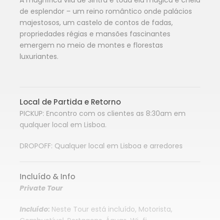
A magnífica vila de Sintra é toda ela mágica e cheia
de esplendor – um reino romântico onde palácios
majestosos, um castelo de contos de fadas,
propriedades régias e mansões fascinantes
emergem no meio de montes e florestas
luxuriantes.
Local de Partida e Retorno
PICKUP: Encontro com os clientes as 8:30am em
qualquer local em Lisboa.
DROPOFF: Qualquer local em Lisboa e arredores
Incluído & Info
Private Tour
Incluído:
Neste Tour está incluído, Motorista,