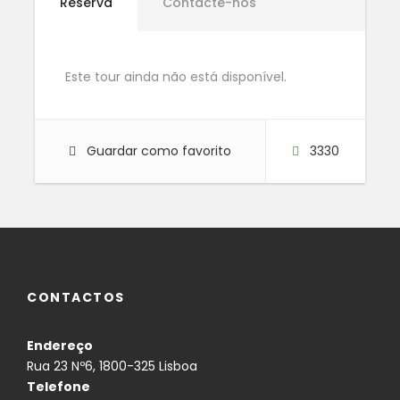
Reserva
Contacte-nos
da arquitectura portuguesa dos finais do século
XVIII.
Foi enriquecido com um importante museu de
artes decorativas, cujas colecções pertenceram, na
Este tour ainda não está disponível.
sua maior parte, à família real e estão expostas no
seu contexto próprio. Muitas das suas salas
possuem decoração rocaille, como a soberba Sala
Guardar como favorito
3330
do Trono, com paredes revestidas de espelhos e
magnífica talha dourada.
Os jardins circundantes são embelezados por
fontanários e lagos ornamentais onde a água brota
de figuras mitológicas, entre as quais sobressai o
grupo escultórico em volta do lago do Jardim de
Neptuno.
CONTACTOS
Endereço
2
Palácio Da Pena
Rua 23 Nº6, 1800-325 Lisboa
Telefone