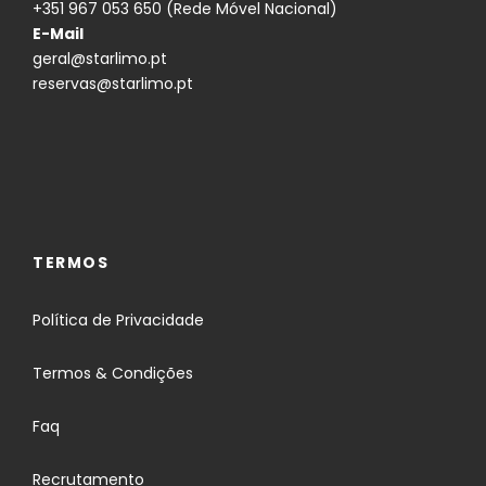
+351 967 053 650 (Rede Móvel Nacional)
3
Palácio Nacional De Sintra
E-Mail
geral@starlimo.pt
reservas@starlimo.pt
4
Passeio no Cabo da roca
5
Boca do Inferno
6
Cascais
TERMOS
9
Estoril
Política de Privacidade
Termos & Condições
10
Almoço no Guincho ou Cascais
Faq
Recrutamento